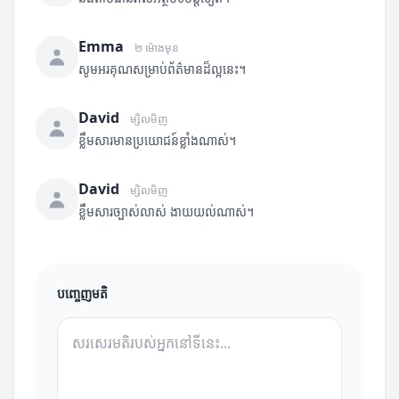
Emma
២ ម៉ោងមុន
សូមអរគុណសម្រាប់ព័ត៌មានដ៏ល្អនេះ។
David
ម្សិលមិញ
ខ្លឹមសារមានប្រយោជន៍ខ្លាំងណាស់។
David
ម្សិលមិញ
ខ្លឹមសារច្បាស់លាស់ ងាយយល់ណាស់។
បញ្ចេញមតិ