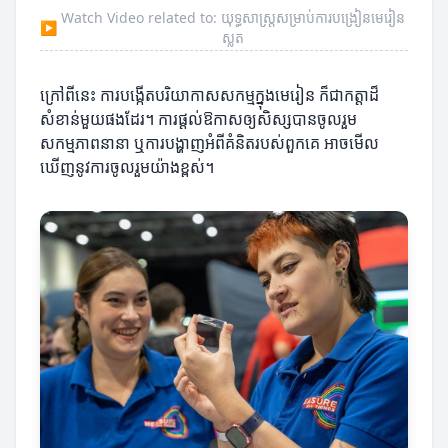
Watch Video related to: យុទ្ធសាស្ត្រសម្រាប់ការបង្រៀនមេរៀន
▶
ស្លត
ក្រៅពីនេះ ការបង្កើតបរិយាកាសសកម្មក្នុងមេរៀន ក៏ជាកត្តាដ៏
សំខាន់មួយផងដែរ។ ការផ្តល់ឱកាសឲ្យសិស្សបានចូលរួម
សកម្មភាពនានា ឬការបង្ហាញអំពីគំនិតរបស់ពួកគេ អាចមើល
ឃើញនូវការចូលរួមយ៉ាងខ្ពស់។