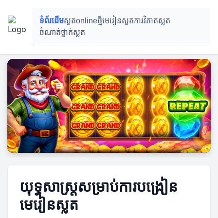
ទំព័រដើម
ស្លតonlineថ្មី
មេរៀនស្លត
ការវិភាគស្លត
ចំណាត់ថ្នាក់ស្លត
យុទ្ធសាស្ត្រសម្រាប់ការបង្រៀន
មេរៀនស្លត