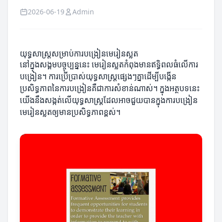
2026-06-19
Admin
យុទ្ធសាស្ត្រសម្រាប់ការបង្រៀនមេរៀនស្លត
នៅក្នុងសង្គមបច្ចុប្បន្ននេះ មេរៀនស្លតកំពុងមានឥទ្ធិពលធំលើការ
បង្រៀន។ ការប្រើប្រាស់យុទ្ធសាស្ត្រផ្សេងៗគ្នាដើម្បីបង្កើន
ប្រសិទ្ធភាពនៃការបង្រៀនគឺជាការសំខាន់ណាស់។ ក្នុងអត្ថបទនេះ
យើងនឹងសង្កត់លើយុទ្ធសាស្ត្រដែលអាចជួយបានក្នុងការបង្រៀន
មេរៀនស្លតឲ្យមានប្រសិទ្ធភាពខ្ពស់។