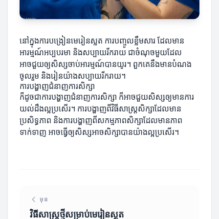
នៅក្នុងការបង្រៀនមេរៀនស្លត ការបញ្ចូលខ្លឹមសារ ដែលមាន
អារម្មណ៍អប្បបរមា និងសប្បាយរីករាយ ជាចំណុចមួយដែល
អាចជួយឲ្យសិស្សចាប់អារម្មណ៍បានយូរ។ ពួកគេនឹងមានបំណង
ចូលរួម និងរៀនយ៉ាងសប្បាយរីករាយ។
ការបង្ហាញជំនាញការសិក្សា
ក៏ដូចជាការបង្ហាញជំនាញការសិក្សា ក៏អាចជួយសិស្សឲ្យមានការ
យល់ដឹងល្អប្រសើរ។ ការបង្ហាញពីវិធីសាស្ត្រសិក្សាដែលមាន
ប្រសិទ្ធភាព និងការបង្ហាញពីសកម្មភាពសិក្សាដែលមានភាព
ទាក់ទាញ អាចធ្វើឲ្យសិស្សអាចសិក្សាបានយ៉ាងល្អប្រសើរ។
មុន
វិធីសាស្ត្រថ្មីសម្រាប់មេរៀនស្លត