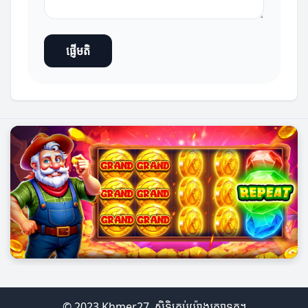
ផ្ញើមតិ
© 2023 Khmer27. សិទ្ធិគ្រប់យ៉ាងរក្សាទុក។