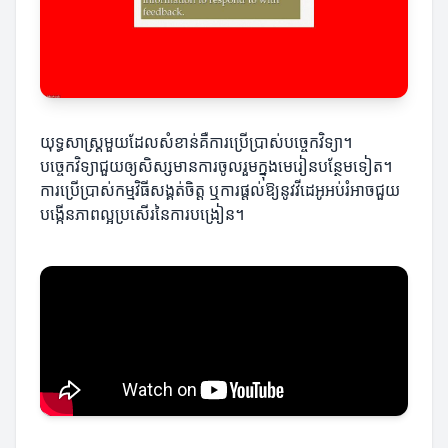
យុទ្ធសាស្ត្រមួយដែលសំខាន់គឺការប្រើប្រាស់បច្ចេកវិទ្យា។
បច្ចេកវិទ្យាជួយឲ្យសិស្សមានការចូលរួមក្នុងមេរៀនបន្ថែមទៀត។
ការប្រើប្រាស់កម្មវិធីសង្គត់ចិត្ត ឬការផ្តល់ឱ្យនូវវីដេអូអប់រំអាចជួយ
បង្កើនភាពល្អប្រសើរនៃការបង្រៀន។