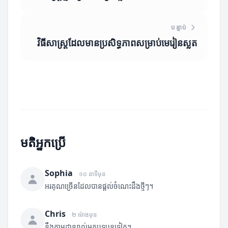
បន្ទាប់
វិធីសាស្ត្រដែលមានប្រសិទ្ធភាពសម្រាប់មេរៀនស្លត
មតិអ្នកប្រើ
Sophia
១០ នាទីមុន
អរគុណច្រើនដែលបានផ្តល់ចំណេះដឹងថ្មីៗ។
Chris
២ ម៉ោងមុន
នឹងតាមដានរាល់អត្ថបទបន្តទៀត។