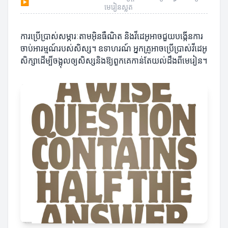
▶
មេរៀនស្លត
ការប្រើប្រាស់សម្ភារៈតាមអ៊ិនធឺណិត និងវីដេអូអាចជួយបង្កើនការ
ចាប់អារម្មណ៍របស់សិស្ស។ ឧទាហរណ៍ អ្នកគ្រូអាចប្រើប្រាស់វីដេអូ
សិក្សាដើម្បីចង្អុលឲ្យសិស្សនិងឱ្យពួកគេកាន់តែយល់ដឹងពីមេរៀន។