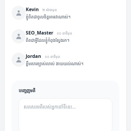
Kevin
២ ម៉ោងមុន
ខ្ញុំពិតជាចូលចិត្តអានវាណាស់។
SEO_Master
១០ នាទីមុន
ពិតជាអ្វីដែលខ្ញុំកំពុងស្វែងរក។
Jordan
១០ នាទីមុន
ខ្លឹមសារច្បាស់លាស់ ងាយយល់ណាស់។
បញ្ចេញមតិ