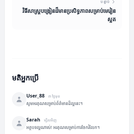
បន្ទាប់
វិធីសាស្ត្របង្រៀនដ៏មានប្រសិទ្ធភាពសម្រាប់មេរៀន
ស្លត
មតិអ្នកប្រើ
User_88
៣ ថ្ងៃមុន
សូមអរគុណសម្រាប់ព័ត៌មានដ៏ល្អនេះ។
Sarah
ម្សិលមិញ
អត្ថបទល្អណាស់! អរគុណសម្រាប់ការចែករំលែក។