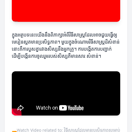
ក្នុងអត្ថបទនេះយើងនឹងពិភាក្សាអំពីវិធីសាស្ត្រដែលអាចជួយធ្វើឲ្យ
មេរៀនស្លតមានប្រសិទ្ធភាព។ មួយក្នុងចំណោមវិធីសាស្ត្រ​ដ៏សំខាន់
នោះគឺការបួសគ្នារវាងសិស្សនឹងអ្នកគ្រូ។ ការបង្កើតការបញ្ជាក់
ដើម្បីបង្កើនការចូលរួមរបស់សិស្សគឺមានសារៈសំខាន់។
Watch Video related to: វិធីសាស្ត្រដែលមានប្រសិទ្ធភាពសម្រាប់