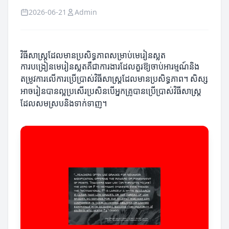
2026-06-21
Admin
វិធីសាស្ត្រដែលមានប្រសិទ្ធភាពសម្រាប់មេរៀនស្លត
ការបង្រៀនមេរៀនស្លតគឺជាការងារដែលគួរឱ្យចាប់អារម្មណ៍និង
តម្រូវការលើការប្រើប្រាស់វិធីសាស្ត្រដែលមានប្រសិទ្ធភាព។ សិស្ស
អាចរៀនបានល្អប្រសើរប្រសិនបើអ្នកគ្រូបានប្រើប្រាស់វិធីសាស្ត្រ​
ដែលសមស្របនិងទាក់ទាញ។