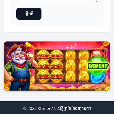
ផ្ញើមតិ
© 2023 Khmer27. សិទ្ធិគ្រប់យ៉ាងរក្សាទុក។