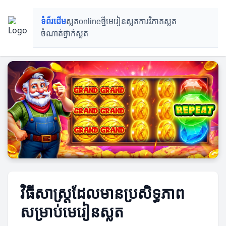
ទំព័រដើម
ស្លតonlineថ្មី
មេរៀនស្លត
ការវិភាគស្លត
ចំណាត់ថ្នាក់ស្លត
វិធីសាស្ត្រដែលមានប្រសិទ្ធភាព
សម្រាប់មេរៀនស្លត