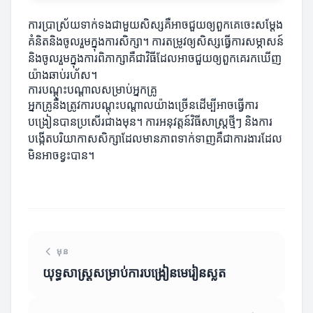
ការប្រាស្រ័យទាក់ទងជាមួយសិស្សគឺអាចជួយឲ្យពួកគេចេះសម្ដែង
គំនិតនិងចូលរួមក្នុងការសិក្សា។ ការតម្រូវឲ្យសិស្សធ្វើការសម្ភាសន៍
និងចូលរួមក្នុងការពិភាក្សាគឺជាវិធីដែលអាចជួយឲ្យពួកគេរកឃើញ
យ៉ាងឆាប់រហ័ស។
ការបណ្តុះបណ្តាលសម្រាប់អ្នកគ្រូ
អ្នកគ្រូនឹងត្រូវការបណ្តុះបណ្តាលយ៉ាងច្រើនដើម្បីអាចធ្វើការ
បង្រៀនបានប្រសើរជាងមុន។ ការអនុវត្តន៍វិធីសាស្ត្រថ្មីៗ និងការ
បង្កើតបរិយាកាសសិក្សាដែលមានភាពទាក់ទាញគឺជាការងារដែល
មិនអាចខ្វះបាន។
មុន
យុទ្ធសាស្ត្រសម្រាប់ការបង្រៀនមេរៀនស្លត