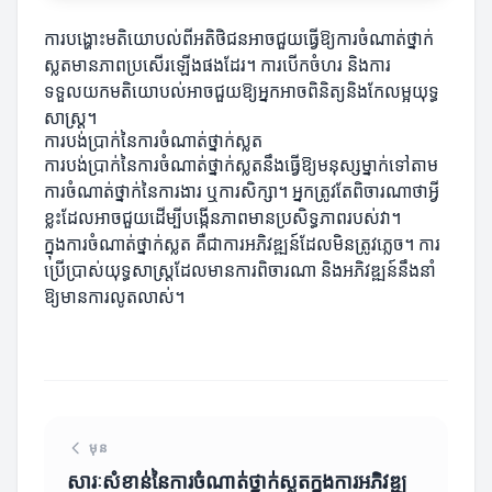
ការបង្ហោះមតិយោបល់ពីអតិថិជនអាចជួយធ្វើឱ្យការចំណាត់ថ្នាក់
ស្លតមានភាពប្រសើរឡើងផងដែរ។ ការបើកចំហរ និងការ
ទទួលយកមតិយោបល់អាចជួយឱ្យអ្នកអាចពិនិត្យនិងកែលម្អយុទ្ធ
សាស្ត្រ។
ការបង់ប្រាក់នៃការចំណាត់ថ្នាក់ស្លត
ការបង់ប្រាក់នៃការចំណាត់ថ្នាក់ស្លតនឹងធ្វើឱ្យមនុស្សម្នាក់ទៅតាម
ការចំណាត់ថ្នាក់នៃការងារ ឬការសិក្សា។ អ្នកត្រូវតែពិចារណាថាអ្វី
ខ្លះដែលអាចជួយដើម្បីបង្កើនភាពមានប្រសិទ្ធភាពរបស់វា។
ក្នុងការចំណាត់ថ្នាក់ស្លត គឺជាការអភិវឌ្ឍន៍ដែលមិនត្រូវភ្លេច។ ការ
ប្រើប្រាស់យុទ្ធសាស្ត្រដែលមានការពិចារណា និងអភិវឌ្ឍន៍នឹងនាំ
ឱ្យមានការលូតលាស់។
មុន
សារៈសំខាន់នៃការចំណាត់ថ្នាក់ស្លតក្នុងការអភិវឌ្ឍ