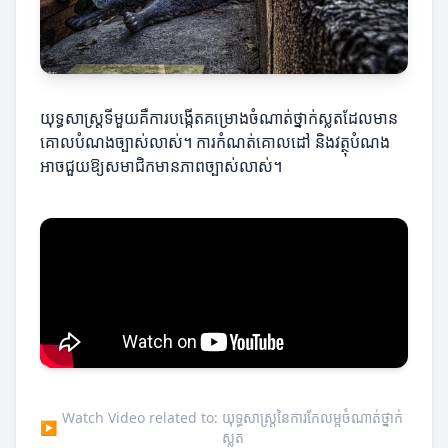
យុទ្ធសាស្ត្រទីមួយគឺការបង្កើតគម្រោងចំណាត់ថ្នាក់ស្លតដែលមាន
គោលបំណងច្បាស់លាស់។ ការកំណត់គោលដៅ និងវត្ថុបំណង
អាចជួយឱ្យសមាជិកមានភាពច្បាស់លាស់។
Watch Video related to: យុទ្ធសាស្ត្រនៃការកែលម្អចំណាត់ថ្នាក់
▶
ស្លត