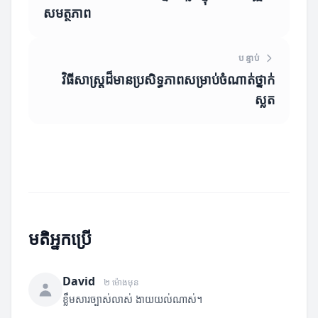
សមត្ថភាព
បន្ទាប់
វិធីសាស្ត្រដ៏មានប្រសិទ្ធភាពសម្រាប់ចំណាត់ថ្នាក់
ស្លត
មតិអ្នកប្រើ
David
២ ម៉ោងមុន
ខ្លឹមសារច្បាស់លាស់ ងាយយល់ណាស់។