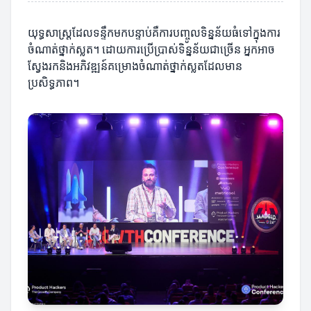
យុទ្ធសាស្ត្រដែលទន្ទឹកមកបន្ទាប់គឺការបញ្ចូលទិន្នន័យធំទៅក្នុងការ
ចំណាត់ថ្នាក់ស្លត។ ដោយការប្រើប្រាស់ទិន្នន័យជាច្រើន អ្នកអាច
ស្វែងរកនិងអភិវឌ្ឍន៍គម្រោងចំណាត់ថ្នាក់ស្លតដែលមាន
ប្រសិទ្ធភាព។