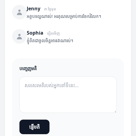
Jenny
៣ ថ្ងៃមុន
អត្ថបទល្អណាស់! អរគុណសម្រាប់ការចែករំលែក។
Sophia
ម្សិលមិញ
ខ្ញុំពិតជាចូលចិត្តអានវាណាស់។
បញ្ចេញមតិ
ផ្ញើមតិ