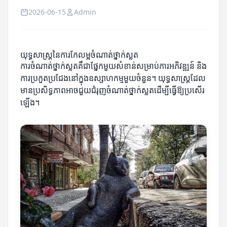
2026-06-15
Admin
យុទ្ធសាស្ត្រនៃការកែលម្អចំណាត់ថ្នាក់ស្លត
ការចំណាត់ថ្នាក់ស្លតគឺជាផ្នែកមួយសំខាន់សម្រាប់ការអភិវឌ្ឍន៍ និង
ការប្រកួតប្រជែងនៅក្នុងឧស្សាហកម្មមួយចំនួន។ យុទ្ធសាស្ត្រដែល
មានប្រសិទ្ធភាពអាចជួយជំរុញចំណាត់ថ្នាក់ស្លតដើម្បីធ្វើឱ្យប្រសើរ
ឡើង។