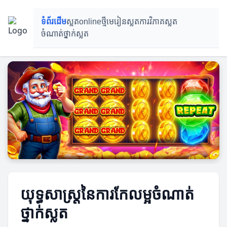
ទំព័រដើម
ស្លតonlineថ្មី
មេរៀនស្លត
ការវិភាគស្លត
ចំណាត់ថ្នាក់ស្លត
យុទ្ធសាស្ត្រនៃការកែលម្អចំណាត់
ថ្នាក់ស្លត