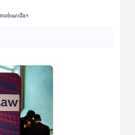
គុណភាពចំណេះដឹង។