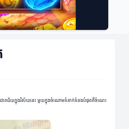
ត
ពជោគជ័យក្នុងវិស័យនេះ មួយក្នុងចំណោមទំនាក់ទំនងបំផុតគឺចំណេះ