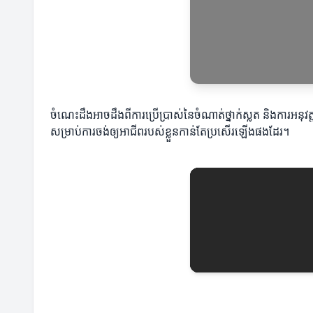
ចំណេះដឹងអាចដឹងពីការប្រើប្រាស់នៃចំណាត់ថ្នាក់ស្លត និងការអនុវ
សម្រាប់ការចង់ឲ្យអាជីពរបស់ខ្លួនកាន់តែប្រសើរឡើងផងដែរ។