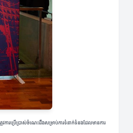
ត្រូវការប្រើប្រាស់ចំណេះដឹងសម្រាប់ការទំនាក់ទំនងដែលមានការ