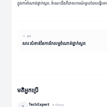
ក្នុងការចំណាត់ថ្នាក់ស្លត, ចំណេះដឹងគឺជាឧបករណ៍មួយដែលធ្វើអោយអ្
មុន
សារៈសំខាន់នៃការកែលម្អចំណាត់ថ្នាក់ស្លត
មតិអ្នកប្រើ
TechExpert
២ ម៉ោងមុន