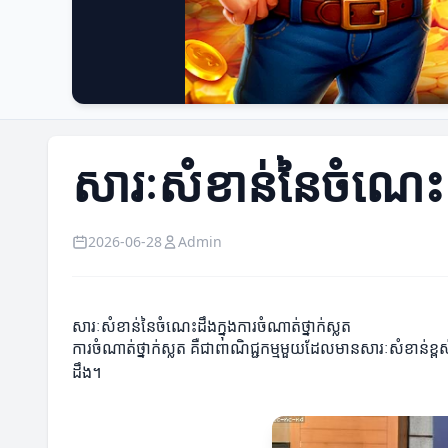
សារៈសំខាន់នៃចំណេះដឹ
2026-06-28
Admin
សារៈសំខាន់នៃចំណេះដឹងក្នុងការចំណាត់ថ្នាក់ស្លត
ការចំណាត់ថ្នាក់ស្លត គឺជាពាណិជ្ជកម្មមួយដែលមានសារៈសំខាន់ខ្
ដឹង។