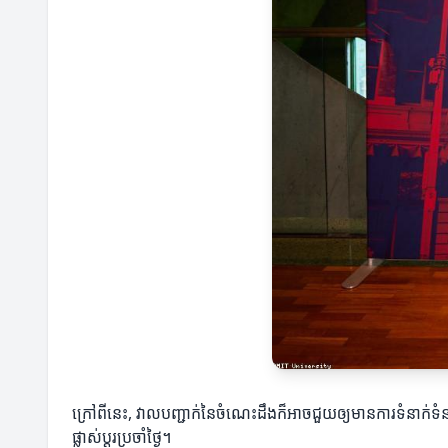
ក្រៅពីនេះ, វាលបញ្ជាក់នៃចំណេះដឹងក៏អាចជួយឲ្យមានការទំនាក់ទំន
ផ្លាស់ប្តូរប្រចាំថ្ងៃ។