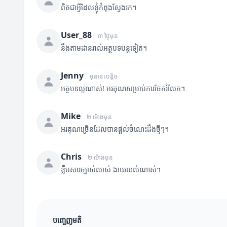
ពិតជាអ្វីដែលខ្ញុំកំពុងស្វែងរក។
User_88
៣ ថ្ងៃមុន
នឹងតាមដានរាល់អត្ថបទបន្តទៀត។
Jenny
មុននេះបន្តិច
អត្ថបទល្អណាស់! អរគុណសម្រាប់ការចែករំលែក។
Mike
២ ម៉ោងមុន
អរគុណច្រើនដែលបានផ្តល់ចំណេះដឹងថ្មីៗ។
Chris
២ ម៉ោងមុន
ខ្លឹមសារច្បាស់លាស់ ងាយយល់ណាស់។
បញ្ចេញមតិ