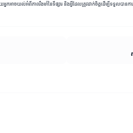
នកអាចយល់អំពីភាពរឹងមាំនៃទីផ្សារ និងអ្វីដែលត្រូវដាក់ចិត្ដដើម្បីទទួលបានកា
ស