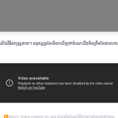
ត្តន៍នៃវិធីសាស្ត្រនានា។ មនុស្សគួរតែមើលឃើញថាចំណេះដឹងមិនត្រឹមតែជាឧបករណ៍ម
▶
Watch Video related to: សារៈសំខាន់នៃចំណេះដឹងក្នុងការចំណាត់ថ្នាក់ស្លត