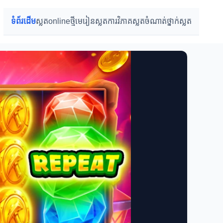
ទំព័រដើម
ស្លតonlineថ្មី
មេរៀនស្លត
ការវិភាគស្លត
ចំណាត់ថ្នាក់ស្លត