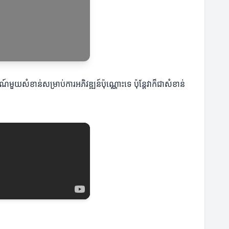
ួយសំខាន់សម្រាប់ការអភិវឌ្ឍន៍ប៉ុណ្ណោះទេ ប៉ុន្តែវាក៏ជាសំខាន់