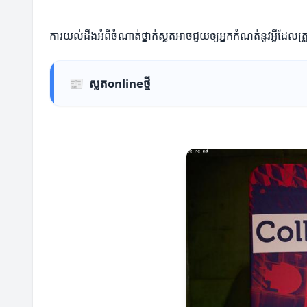
ការយល់ដឹងអំពីចំណាត់ថ្នាក់ស្លតអាចជួយឲ្យអ្នកកំណត់នូវអ្វីដែលត
📰
ស្លតonlineថ្មី