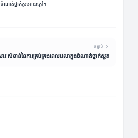
រចំណាត់ថ្នាក់គួរអោយក្តៅ។
បន្ទាប់
ារៈសំខាន់នៃការគ្រប់គ្រងពេលវេលាក្នុងចំណាត់ថ្នាក់ស្លត