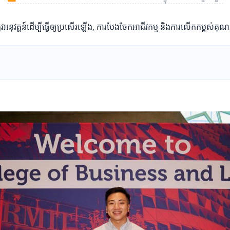
្រូវអនុវត្តន៍ដើម្បីធ្វើឲ្យប្រសើរឡើង, ការបែងចែកអាជីវកម្ម និងការលើកកម្ពស់