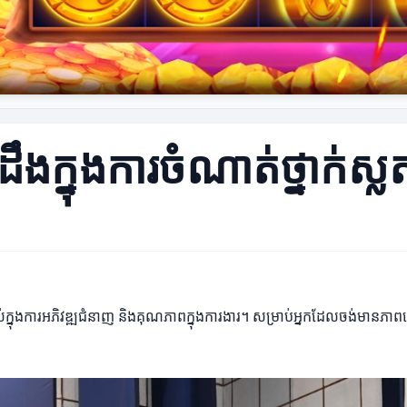
ងក្នុងការចំណាត់ថ្នាក់ស្ល
ពស់ក្នុងការអភិវឌ្ឍជំនាញ និងគុណភាពក្នុងការងារ។ សម្រាប់អ្នកដែលចង់មានភា