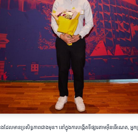
ងដែលមានប្រសិទ្ធភាពជាងមុន។ នៅក្នុងការបង្កើតទីផ្សារតាមអ៊ីនធើណេត, អ្នក