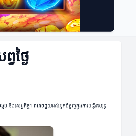
្វថ្ងៃ
្គម និងសេដ្ឋកិច្ច។ វាអាចជួយដល់អ្នកជំនួញក្នុងការបង្កើតយុទ្ធ