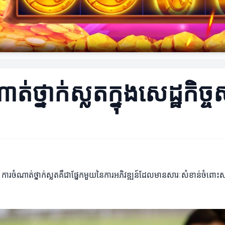
្នាក់ស្លតក្នុងសេដ្ឋកិច្ចសព
ចទេ ការចំណាត់ថ្នាក់ស្លតគឺជាផ្នែកមួយនៃការអភិវឌ្ឍន៍ដែលមានសារៈសំខាន់ចំពោះសង