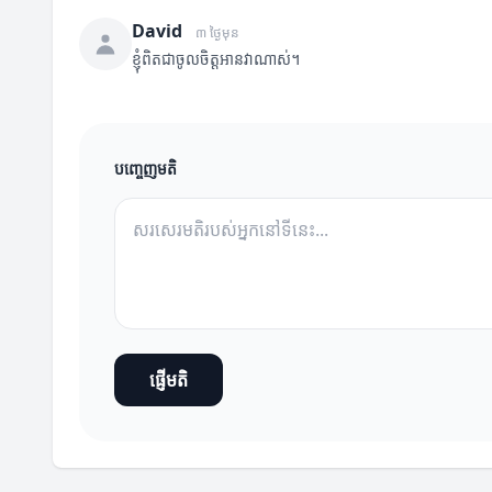
David
៣ ថ្ងៃមុន
ខ្ញុំពិតជាចូលចិត្តអានវាណាស់។
បញ្ចេញមតិ
ផ្ញើមតិ