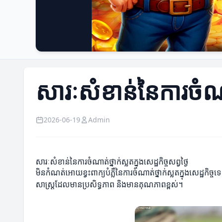
សារៈសំខាន់នៃការចំណាត់ថ
2026-06-19
Admin
សារៈសំខាន់នៃការចំណាត់ថ្នាក់ស្លតក្នុងសេដ្ឋកិច្ចសព្វថ្ងៃ
មិនកំណត់អោយខ្វះពាក្យបំភ្លឺនៃការចំណាត់ថ្នាក់ស្លតក្នុងសេដ្ឋកិច្
សាស្ត្រដែលមានប្រសិទ្ធភាព និងមានគុណភាពខ្ពស់។