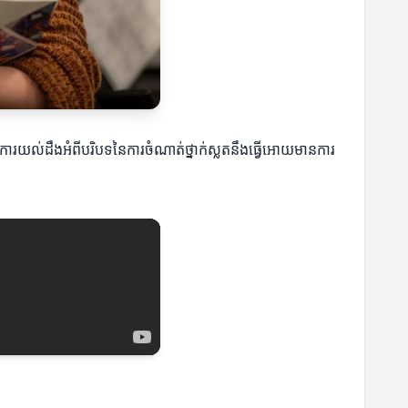
ន្ន។ ការយល់ដឹងអំពីបរិបទនៃការចំណាត់ថ្នាក់ស្លតនឹងធ្វើអោយមានការ