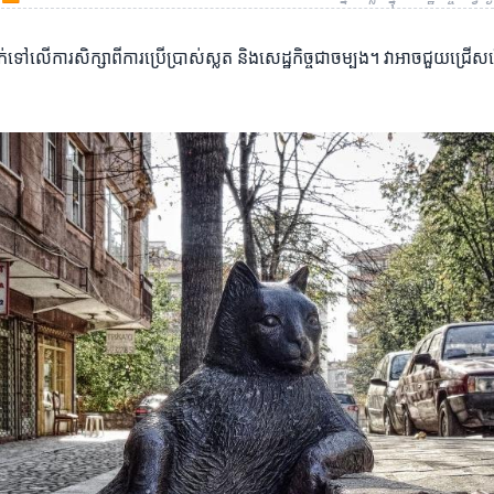
ុកដាក់ទៅលើការសិក្សាពីការប្រើប្រាស់ស្លត និងសេដ្ឋកិច្ចជាចម្បង។ វាអាចជួ