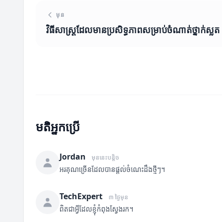
មុន
វិធីសាស្ត្រ​ដែលមានប្រសិទ្ធភាពសម្រាប់ចំណាត់ថ្នាក់ស្លត
មតិអ្នកប្រើ
Jordan
មុននេះបន្តិច
អរគុណច្រើនដែលបានផ្តល់ចំណេះដឹងថ្មីៗ។
TechExpert
៣ ថ្ងៃមុន
ពិតជាអ្វីដែលខ្ញុំកំពុងស្វែងរក។