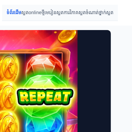
ទំព័រដើម
ស្លតonlineថ្មី
មេរៀនស្លត
ការវិភាគស្លត
ចំណាត់ថ្នាក់ស្លត