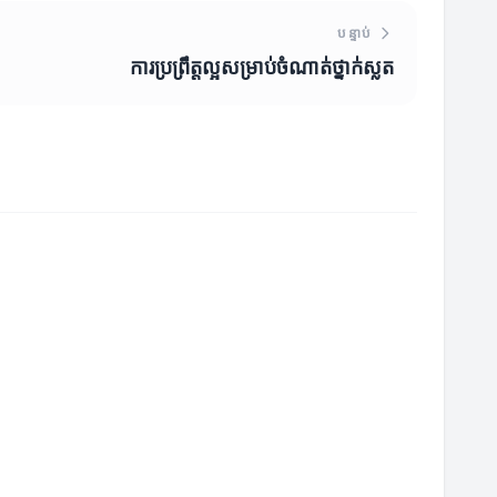
បន្ទាប់
ការប្រព្រឹត្តល្អសម្រាប់ចំណាត់ថ្នាក់ស្លត