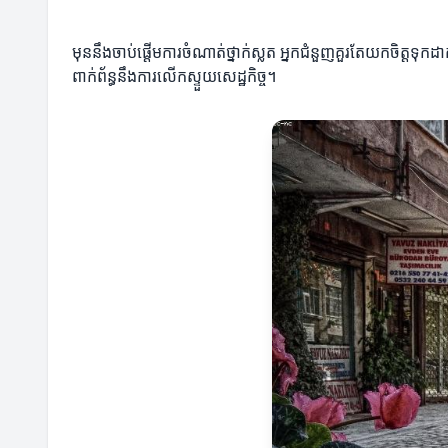
មុននឹងចាប់ផ្តើមការចំណាត់ថ្នាក់ស្លត អ្នកជំនួញគួរតែយកចិត្តទ
ពាក់ព័ន្ធនឹងការលើកស្ទួយសេដ្ឋកិច្ច។