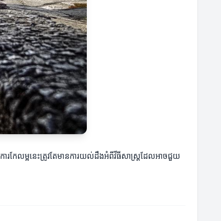
កមានការកែលម្អនេះត្រូវតែមានការយល់ដឹងអំពីវីធីសាស្ត្រដែលអាចជួយ