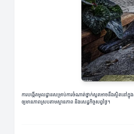
ការបង្កើតមូលដ្ឋានសម្រាប់ការចំណាត់ថ្នាក់ស្លតអាចនឹងស្ថិតនៅក្នុ
ឲ្យមានភាពស្របតាមស្ថានភាព និងសេដ្ឋកិច្ចសព្វថ្ងៃ។