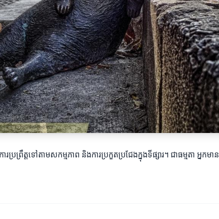
ងការប្រព្រឹត្តទៅតាមសកម្មភាព និងការប្រកួតប្រជែងក្នុងទីផ្សារ។ ជាធម្មតា អ្ន