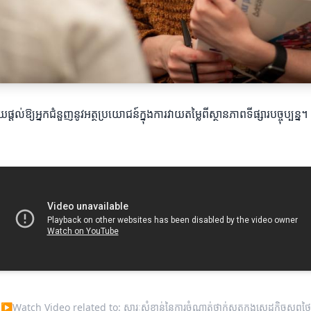
ផ្តល់ឱ្យអ្នកជំនួញនូវអត្ថប្រយោជន៍ក្នុងការវាយតម្លៃពីស្ថានភាពទីផ្សារបច្ចុប្ប
▶
Watch Video related to: សារៈសំខាន់នៃការចំណាត់ថ្នាក់ស្លតក្នុងសេដ្ឋកិច្ចសព្វថ្ងៃ