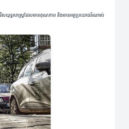
យជ្រើសរើសយុទ្ធសាស្ត្រដែលមានគុណភាព និងមានអត្ថប្រយោជន៍ណាស់