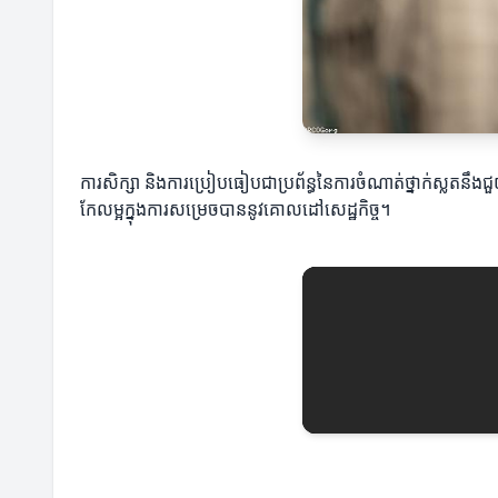
ការសិក្សា និងការប្រៀបធៀបជាប្រព័ន្ធនៃការចំណាត់ថ្នាក់ស្លតនឹងជួយ
កែលម្អក្នុងការសម្រេចបាននូវគោលដៅសេដ្ឋកិច្ច។