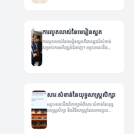
ការលូតលាស់នៃមេរៀនស្លត
ការលូតលាស់នៃមេរៀនស្លតគឺជាគន្លងដ៏សំខាន់
សម្រាប់ការអភិវឌ្ឍន៍ជំនាញ។ អត្ថបទនេះនឹង
ពិចារណាអំពីវិធីសាស្ត្រនិងយុទ្ធសាស្រ្តដែលអាច
ជួយអោយអ្នកសម្រេចបាននូវជោគជ័យ។
សារៈសំខាន់នៃយុទ្ធសាស្រ្តសិក្សា
អត្ថបទនេះនឹងពិភាក្សាអំពីសារៈសំខាន់នៃយុទ្ធ
សាស្ត្រសិក្សា និងវិធីសាស្ត្រដែលអាចជួយ
បង្កើនសមត្ថភាពក្នុងការរៀន។