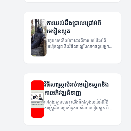
ការយល់ដឹងជ្រាលជ្រៅអំពី
មេរៀនស្លត
អត្ថបទនេះនឹងអំពាវនាវពីការយល់ដឹងអំពី
មេរៀនស្លត និងវិធីសាស្ត្រដែលអាចជួយអ្នកក្នុង
ការអភិវឌ្ឍជំនាញខ្លួន។
វិធីសាស្រ្តសំរាប់មេរៀនស្លតនិង
ការអភិវឌ្ឍជំនាញ
នៅក្នុងអត្ថបទនេះ យើងនឹងស្វែងយល់អំពីវិធី
សាស្រ្តដ៏មានប្រសិទ្ធភាពសំរាប់មេរៀនស្លត និង
របៀបដែលវាអាចជួយក្នុងការអភិវឌ្ឍជំនាញ។