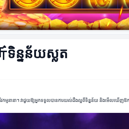
ទិន្នន័យស្លត
វកម្មនានា។ វាជួយឱ្យអ្នកទទួលបានការយល់ដឹងល្អពីទិន្នន័យ និងមើលឃើញឱកាសថ