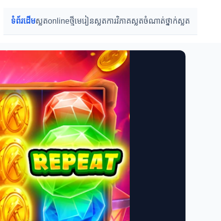
ទំព័រដើម
ស្លតonlineថ្មី
មេរៀនស្លត
ការវិភាគស្លត
ចំណាត់ថ្នាក់ស្លត