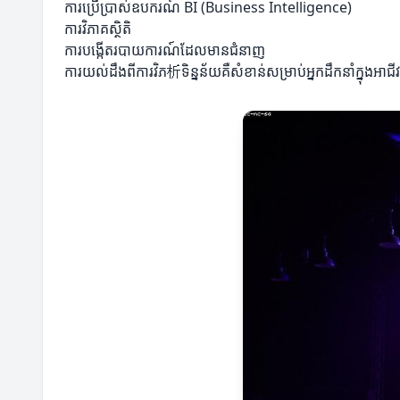
ការប្រើប្រាស់ឧបករណ៍ BI (Business Intelligence)
ការវិភាគស្ថិតិ
ការបង្កើតរបាយការណ៍ដែលមានជំនាញ
ការយល់ដឹងពីការវិភ析ទិន្នន័យគឺសំខាន់សម្រាប់អ្នកដឹកនាំក្នុងអាជីវកម