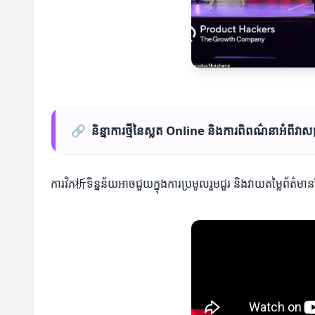
🔗
និន្នាការថ្មីនៃស្លត Online និងការពិពណ៌នាអំពីវាសម្
ការវិភ析ទិន្នន័យអាចជួយក្នុងការប្រមូលរួមជួរ និងវាយតម្លៃព័ត៌មានដ