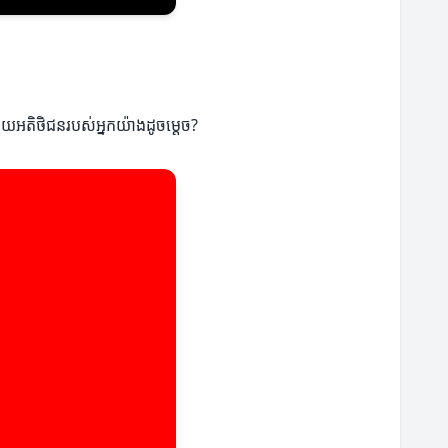
ាមួយអតិថិជនរបស់អ្នកយ៉ាងដូចម្តេច?