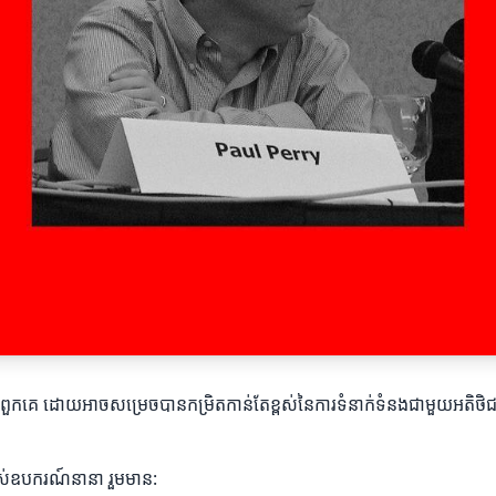
បស់ពួកគេ ដោយអាចសម្រេចបានកម្រិតកាន់តែខ្ពស់នៃការទំនាក់ទំនងជាមួយអតិ
ប្រាស់ឧបករណ៍នានា រួមមាន: