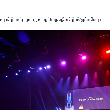
្ម ដើម្បីអាចប្រែប្រួលយុទ្ធសាស្ត្រដែលគួរពង្រឹងដើម្បីអភិវឌ្ឍន៍អាជីវកម្ម។