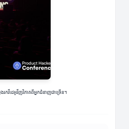
ងរកវីដេអូវីញវិភាគពីអ្នកជំនាញជាច្រើន។