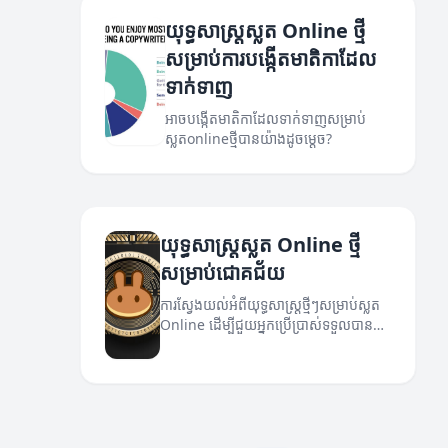
យុទ្ធសាស្ត្រ​ស្លត Online ថ្មី
សម្រាប់ការបង្កើតមាតិកាដែល
ទាក់ទាញ
អាចបង្កើតមាតិកាដែលទាក់ទាញសម្រាប់
ស្លតonlineថ្មីបានយ៉ាងដូចម្តេច?
យុទ្ធសាស្ត្រ​ស្លត Online ថ្មី
សម្រាប់ជោគជ័យ
ការស្វែងយល់អំពីយុទ្ធសាស្ត្រថ្មីៗសម្រាប់ស្លត
Online ដើម្បីជួយអ្នកប្រើប្រាស់ទទួលបាន
ជោគជ័យក្នុងទីផ្សារ។