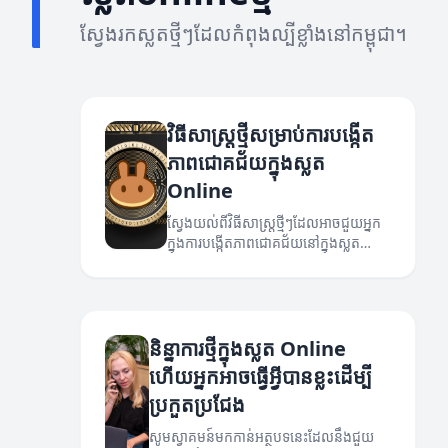
ស្វែងរកស្លតថ្មីៗដែលកំពុងល្បីខ្លាំងនៅកម្ពុជា។
វិធីសាស្ត្រថ្មីសម្រាប់ការបង្កើត
ភាពជោគជ័យក្នុងស្លត
Online
ស្វែងយល់ពីវិធីសាស្ត្រថ្មីៗដែលអាចជួយអ្នក
ក្នុងការបង្កើតភាពជោគជ័យនៅក្នុងស្លត
Online។
និន្នាការថ្មីក្នុងស្លត Online
ហើយអ្នកអាចធ្វើអ្វីបានខ្លះដើម្បី
ប្រកួតប្រជែង
សូមស្វាគមន៍មកកាន់អត្ថបទនេះដែលនឹងជួយ