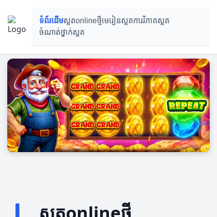
ទំព័រដើម
ស្លតonlineថ្មី
មេរៀនស្លត
ការវិភាគស្លត
ចំណាត់ថ្នាក់ស្លត
ស្លតonlineថ្មី