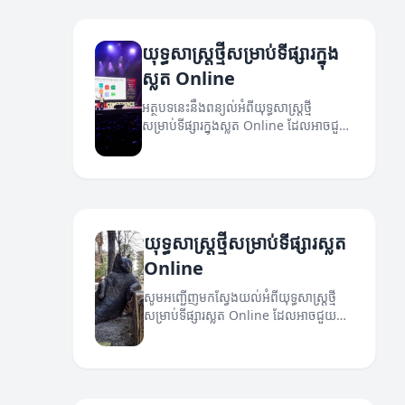
យុទ្ធសាស្ត្រថ្មីសម្រាប់ទីផ្សារក្នុង
ស្លត Online
អត្ថបទនេះនឹងពន្យល់អំពីយុទ្ធសាស្ត្រថ្មី
សម្រាប់ទីផ្សារក្នុងស្លត Online ដែលអាចជួយ
ជោគជ័យសម្រាប់អ្នកប្រើប្រាស់។
យុទ្ធសាស្ត្រថ្មីសម្រាប់ទីផ្សារស្លត
Online
សូមអញ្ជើញមកស្វែងយល់អំពីយុទ្ធសាស្ត្រថ្មី
សម្រាប់ទីផ្សារស្លត Online ដែលអាចជួយអ្នក
ទទួលបានជោគជ័យ។