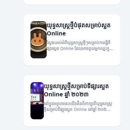
យុទ្ធសាស្ត្រថ្មីបំផុតសម្រាប់ស្លត
Online
ស្វែងយល់អំពីយុទ្ធសាស្ត្រថ្មីៗសម្រាប់ការធ្វើទី
ផ្សារស្លត Online ដែលអាចជួយអ្នកឈ្នះក្នុង
ពិភពអនឡាញ។
យុទ្ធសាស្ត្រថ្មីសម្រាប់ទីផ្សារស្លត
Online ឆ្នាំ ២០២៣
នៅក្នុងអត្ថបទនេះយើងនឹងពិភាក្សាពីយុទ្ធសាស្ត្រ
ថ្មីសម្រាប់ទីផ្សារស្លត Online នៅឆ្នាំ ២០២៣
ដែលអាចជួយអ្នកទទួលបានជោគជ័យ។