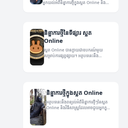
អ្នកយល់អំពីនិន្នាការថ្មីក្នុងស្លត Online និង
យុទ្ធសាស្ត្រដែលអាចជួយអ្នកក្នុងការប្រកួត
ប្រជែង។
និន្នាការថ្មីនៃទីផ្សារ ស្លត
Online
ស្លត Online បានក្លាយជាឧបករណ៍មួយ
សម្រាប់ការផ្សព្វផ្សាយ។ អត្ថបទនេះនឹង
ពិភាក្សាពីនិន្នាការថ្មីនៃទីផ្សារ ស្លត Online។
និន្នាការថ្មីក្នុងស្លត Online
អត្ថបទនេះនឹងពន្យល់អំពីនិន្នាការថ្មីៗនៃស្លត
Online និងវិធីសាស្ត្រដែលអាចជួយអ្នកក្នុង
ការផ្សព្វផ្សាយ។